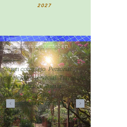
2027
Vacaciones relajantes en
familia
"Buen complejo. Personal
excelente y servicial. Tranquilo.
Bonita piscina. Buena
habitación (y aire
acondicionado fresco).
Personal ingenioso. Un poco
lento con el servicio b/f. Pero