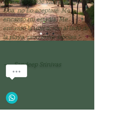
con el estilo de vida relajado de
Goa, no Lo aceptaré. Me
encantó mi estadía. Me
encantó la ubicación al lado de
la playa, pero entre árboles "
—
Sandeep Srinivas
How can we help you?
1